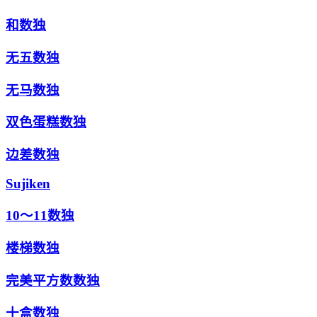
和数独
无五数独
无马数独
双色蛋糕数独
边差数独
Sujiken
10～11数独
楼梯数独
完美平方数数独
十盒数独