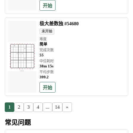
开始
极大差数独 #54680
未开始
难度
简单
完成次数
55
中位耗时
38m 15s
平均步数
399.2
开始
1
2
3
4
...
14
»
常见问题