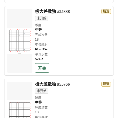
极大差数独 #55888
精选
未开始
难度
中等
完成次数
13
中位耗时
61m 35s
平均步数
524.2
开始
极大差数独 #55766
精选
未开始
难度
中等
完成次数
13
中位耗时