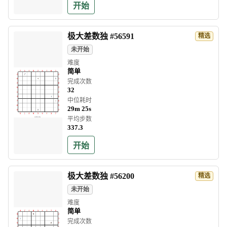
开始
极大差数独 #56591
精选
未开始
难度
简单
完成次数
32
中位耗时
29m 25s
平均步数
337.3
开始
极大差数独 #56200
精选
未开始
难度
简单
完成次数