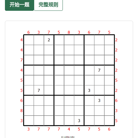
开始一题
完整规则