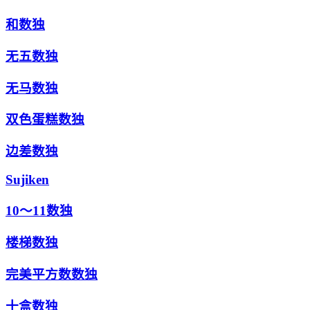
和数独
无五数独
无马数独
双色蛋糕数独
边差数独
Sujiken
10～11数独
楼梯数独
完美平方数数独
十盒数独