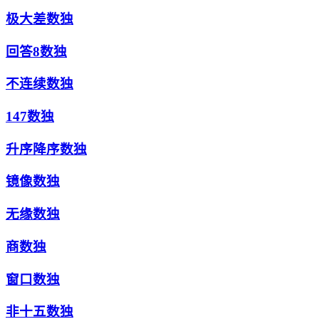
极大差数独
回答8数独
不连续数独
147数独
升序降序数独
镜像数独
无缘数独
商数独
窗口数独
非十五数独