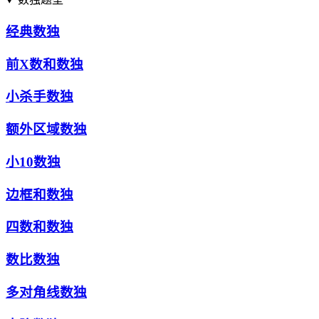
经典数独
前X数和数独
小杀手数独
额外区域数独
小10数独
边框和数独
四数和数独
数比数独
多对角线数独