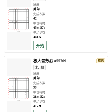
难度
简单
完成次数
42
中位耗时
45m 57s
平均步数
341.5
开始
极大差数独 #55709
精选
未开始
难度
简单
完成次数
33
中位耗时
38m 52s
平均步数
417.9