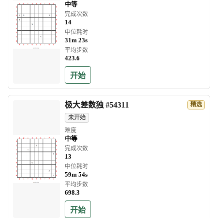
中等
完成次数
14
中位耗时
31m 23s
平均步数
423.6
开始
极大差数独 #54311
精选
未开始
难度
中等
完成次数
13
中位耗时
59m 54s
平均步数
698.3
开始