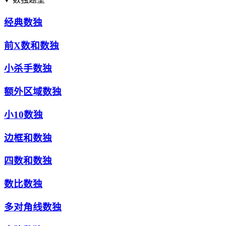
经典数独
前X数和数独
小杀手数独
额外区域数独
小10数独
边框和数独
四数和数独
数比数独
多对角线数独