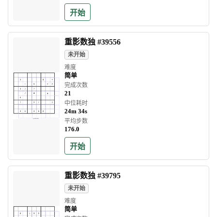
开始
重影数独 #39556
未开始
难度
简单
完成次数
21
中位耗时
24m 34s
平均步数
176.0
开始
重影数独 #39795
未开始
难度
简单