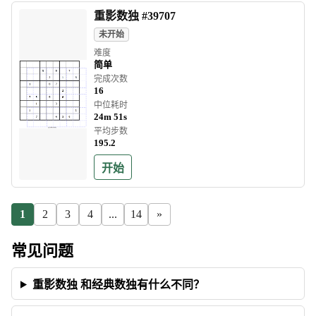
重影数独 #39707
未开始
难度
简单
完成次数
16
中位耗时
24m 51s
平均步数
195.2
开始
1
2
3
4
...
14
»
常见问题
重影数独 和经典数独有什么不同？