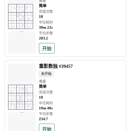
难度
简单
完成次数
18
中位耗时
30m 22s
平均步数
203.2
开始
重影数独 #39457
未开始
难度
简单
完成次数
18
中位耗时
19m 40s
平均步数
234.7
开始