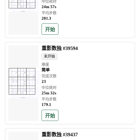
中位耗时
24m 57s
平均步数
201.3
开始
重影数独 #39594
未开始
难度
简单
完成次数
23
中位耗时
25m 32s
平均步数
179.1
开始
重影数独 #39437