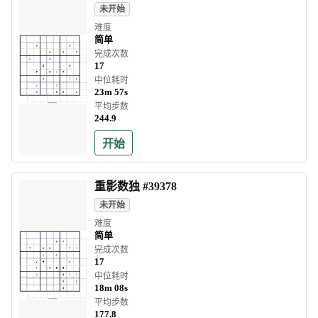
未开始
难度
简单
完成次数
17
中位耗时
23m 57s
平均步数
244.9
开始
重影数独 #39378
未开始
难度
简单
完成次数
17
中位耗时
18m 08s
平均步数
177.8