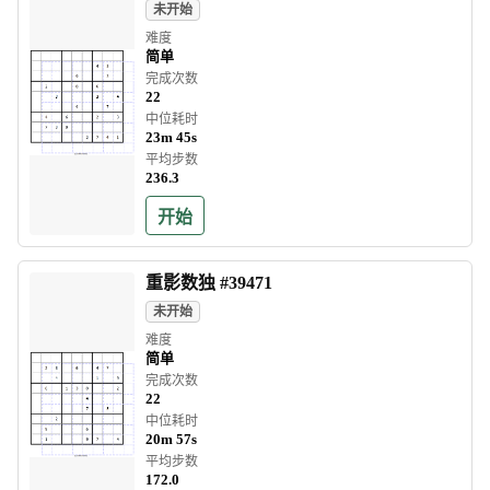
未开始
难度
简单
完成次数
22
中位耗时
23m 45s
平均步数
236.3
开始
重影数独 #39471
未开始
难度
简单
完成次数
22
中位耗时
20m 57s
平均步数
172.0