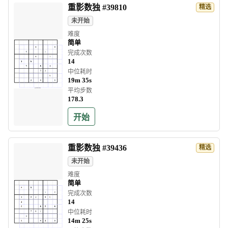
重影数独 #39810
精选
未开始
难度
简单
完成次数
14
中位耗时
19m 35s
平均步数
178.3
开始
重影数独 #39436
精选
未开始
难度
简单
完成次数
14
中位耗时
14m 25s