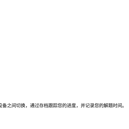
设备之间切换，通过存档跟踪您的进度，并记录您的解题时间。