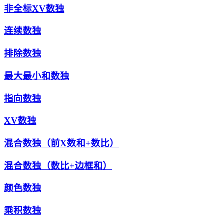
非全标XV数独
连续数独
排除数独
最大最小和数独
指向数独
XV数独
混合数独（前X数和+数比）
混合数独（数比+边框和）
颜色数独
乘积数独