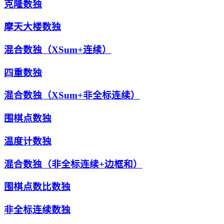
克隆数独
摩天大楼数独
混合数独（XSum+连续）
四重数独
混合数独（XSum+非全标连续）
围棋点数独
温度计数独
混合数独（非全标连续+边框和）
围棋点数比数独
非全标连续数独