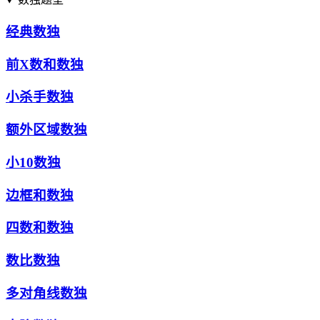
经典数独
前X数和数独
小杀手数独
额外区域数独
小10数独
边框和数独
四数和数独
数比数独
多对角线数独