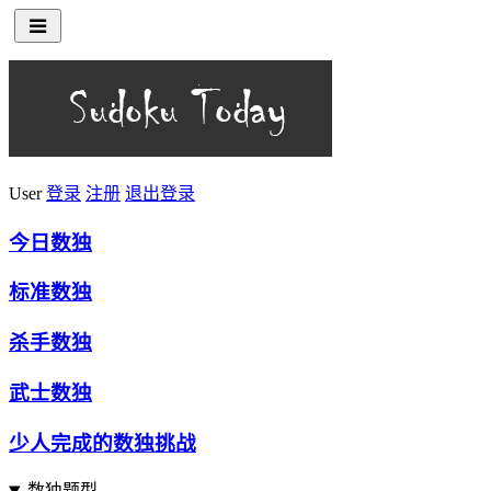
User
登录
注册
退出登录
今日数独
标准数独
杀手数独
武士数独
少人完成的数独挑战
数独题型