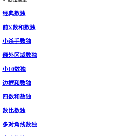
经典数独
前X数和数独
小杀手数独
额外区域数独
小10数独
边框和数独
四数和数独
数比数独
多对角线数独