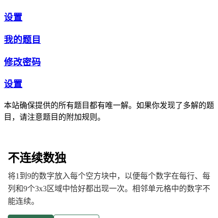
设置
我的题目
修改密码
设置
本站确保提供的所有题目都有唯一解。如果你发现了多解的题
目，请注意题目的附加规则。
不连续数独
将1到9的数字放入每个空方块中，以便每个数字在每行、每
列和9个3x3区域中恰好都出现一次。相邻单元格中的数字不
能连续。