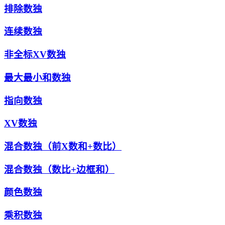
排除数独
连续数独
非全标XV数独
最大最小和数独
指向数独
XV数独
混合数独（前X数和+数比）
混合数独（数比+边框和）
颜色数独
乘积数独