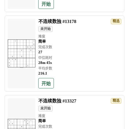
开始
不连续数独 #13178
精选
未开始
难度
简单
完成次数
27
中位耗时
28m 45s
平均步数
216.1
开始
不连续数独 #13327
精选
未开始
难度
简单
完成次数