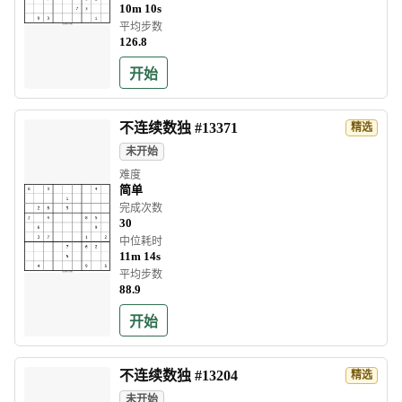
10m 10s
平均步数
126.8
开始
不连续数独 #13371
精选
未开始
难度
简单
完成次数
30
中位耗时
11m 14s
平均步数
88.9
开始
不连续数独 #13204
精选
未开始