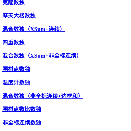
克隆数独
摩天大楼数独
混合数独（XSum+连续）
四重数独
混合数独（XSum+非全标连续）
围棋点数独
温度计数独
混合数独（非全标连续+边框和）
围棋点数比数独
非全标连续数独