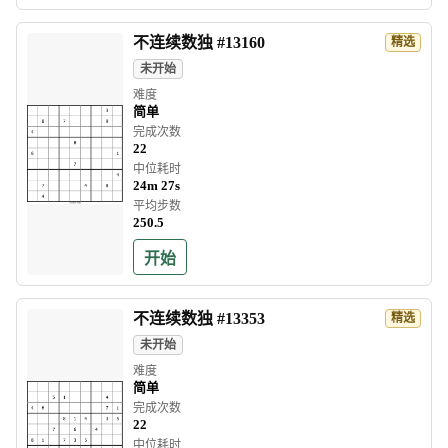
不连续数独 #13160
精选
未开始
难度
简单
完成次数
22
中位耗时
24m 27s
平均步数
250.5
开始
不连续数独 #13353
精选
未开始
难度
简单
完成次数
22
中位耗时