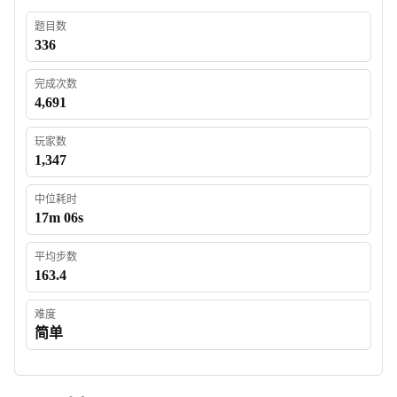
题目数
336
完成次数
4,691
玩家数
1,347
中位耗时
17m 06s
平均步数
163.4
难度
简单