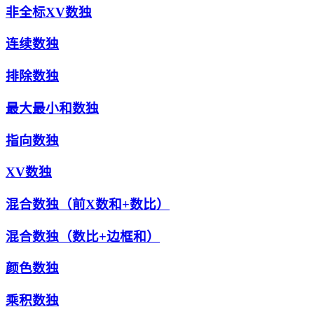
非全标XV数独
连续数独
排除数独
最大最小和数独
指向数独
XV数独
混合数独（前X数和+数比）
混合数独（数比+边框和）
颜色数独
乘积数独