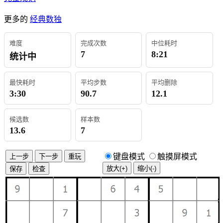
更多的
经典数独
难度
完成次数
中位耗时
7
8:21
统计中
最快耗时
平均步数
平均删除
3:30
90.7
12.1
候选数
样本数
13.6
7
键盘模式
触摸屏模式
上一步
下一步
重玩
放大(+)
缩小(-)
保存
检查