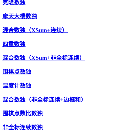
克隆数独
摩天大楼数独
混合数独（XSum+连续）
四重数独
混合数独（XSum+非全标连续）
围棋点数独
温度计数独
混合数独（非全标连续+边框和）
围棋点数比数独
非全标连续数独