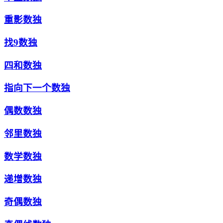
重影数独
找9数独
四和数独
指向下一个数独
偶数数独
邻里数独
数学数独
递增数独
奇偶数独