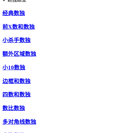
经典数独
前X数和数独
小杀手数独
额外区域数独
小10数独
边框和数独
四数和数独
数比数独
多对角线数独