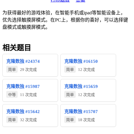
为获得最好的游戏体验，在智能手机或ipad等智能设备上，
优先选择触摸屏模式。在PC上，根据你的喜好，可以选择键
盘模式或触摸屏模式。
相关题目
克隆数独 #24374
克隆数独 #16150
简单
29 次完成
简单
12 次完成
克隆数独 #15987
克隆数独 #15659
中等
11 次完成
简单
12 次完成
克隆数独 #15642
克隆数独 #15707
简单
32 次完成
简单
18 次完成