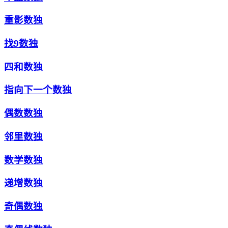
重影数独
找9数独
四和数独
指向下一个数独
偶数数独
邻里数独
数学数独
递增数独
奇偶数独