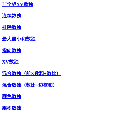
非全标XV数独
连续数独
排除数独
最大最小和数独
指向数独
XV数独
混合数独（前X数和+数比）
混合数独（数比+边框和）
颜色数独
乘积数独