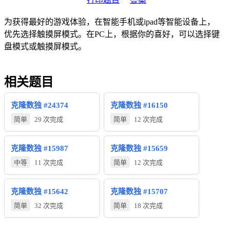
为获得最好的游戏体验，在智能手机或ipad等智能设备上，
优先选择触摸屏模式。在PC上，根据你的喜好，可以选择键
盘模式或触摸屏模式。
相关题目
克隆数独 #24374
克隆数独 #16150
简单
29 次完成
简单
12 次完成
克隆数独 #15987
克隆数独 #15659
中等
11 次完成
简单
12 次完成
克隆数独 #15642
克隆数独 #15707
简单
32 次完成
简单
18 次完成