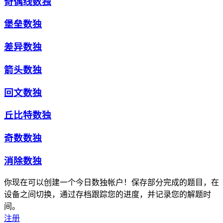
奇偶线数独
堡垒数独
差异数独
箭头数独
回文数独
丘比特数独
奇数数独
消除数独
你现在可以创建一个今日数独帐户！保存部分完成的题目，在
设备之间切换，通过存档跟踪您的进度，并记录您的解题时
间。
注册