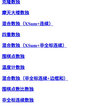
克隆数独
摩天大楼数独
混合数独（XSum+连续）
四重数独
混合数独（XSum+非全标连续）
围棋点数独
温度计数独
混合数独（非全标连续+边框和）
围棋点数比数独
非全标连续数独