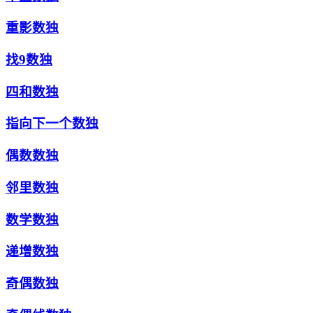
重影数独
找9数独
四和数独
指向下一个数独
偶数数独
邻里数独
数学数独
递增数独
奇偶数独