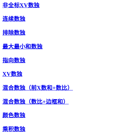
非全标XV数独
连续数独
排除数独
最大最小和数独
指向数独
XV数独
混合数独（前X数和+数比）
混合数独（数比+边框和）
颜色数独
乘积数独