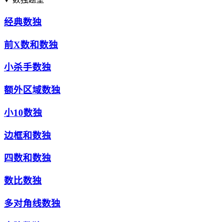
经典数独
前X数和数独
小杀手数独
额外区域数独
小10数独
边框和数独
四数和数独
数比数独
多对角线数独