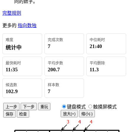
同的数字。
完整规则
更多的
指向数独
难度
完成次数
中位耗时
7
21:40
统计中
最快耗时
平均步数
平均删除
11:35
200.7
11.3
候选数
样本数
102.9
7
键盘模式
触摸屏模式
上一步
下一步
重玩
放大(+)
缩小(-)
保存
检查