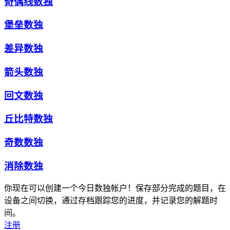
奇偶线数独
堡垒数独
差异数独
箭头数独
回文数独
丘比特数独
奇数数独
消除数独
你现在可以创建一个今日数独帐户！保存部分完成的题目，在
设备之间切换，通过存档跟踪您的进度，并记录您的解题时
间。
注册