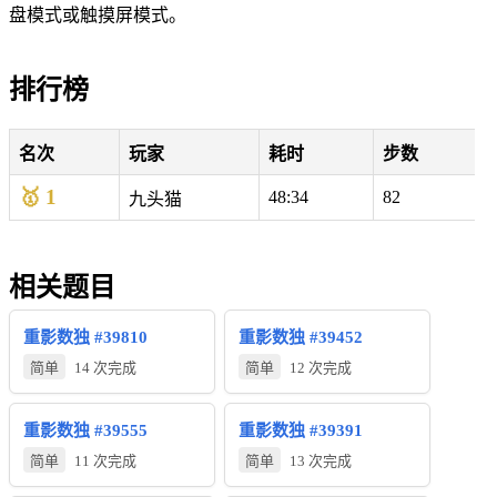
盘模式或触摸屏模式。
排行榜
名次
玩家
耗时
步数
🥇 1
48:34
82
九头猫
相关题目
重影数独 #39810
重影数独 #39452
简单
14 次完成
简单
12 次完成
重影数独 #39555
重影数独 #39391
简单
11 次完成
简单
13 次完成