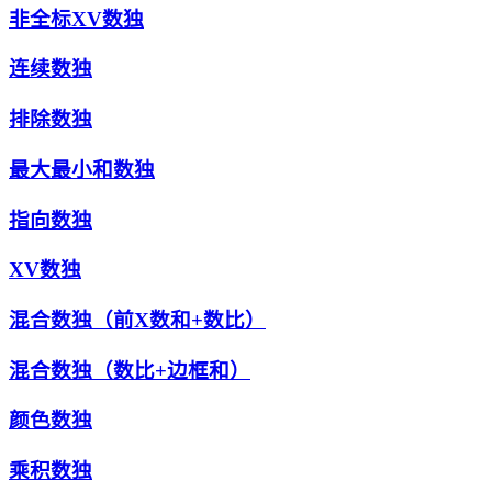
非全标XV数独
连续数独
排除数独
最大最小和数独
指向数独
XV数独
混合数独（前X数和+数比）
混合数独（数比+边框和）
颜色数独
乘积数独