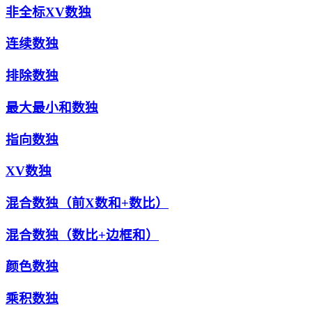
非全标XV数独
连续数独
排除数独
最大最小和数独
指向数独
XV数独
混合数独（前X数和+数比）
混合数独（数比+边框和）
颜色数独
乘积数独