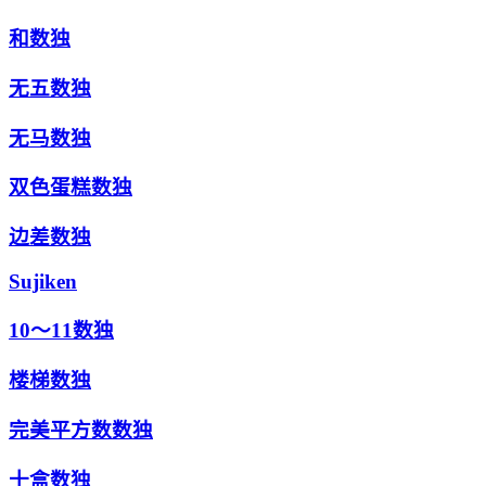
和数独
无五数独
无马数独
双色蛋糕数独
边差数独
Sujiken
10～11数独
楼梯数独
完美平方数数独
十盒数独