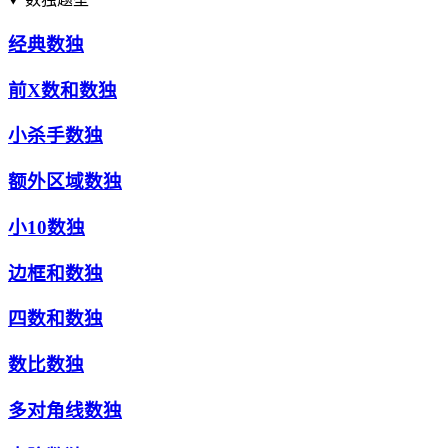
经典数独
前X数和数独
小杀手数独
额外区域数独
小10数独
边框和数独
四数和数独
数比数独
多对角线数独