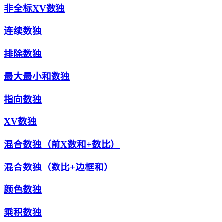
非全标XV数独
连续数独
排除数独
最大最小和数独
指向数独
XV数独
混合数独（前X数和+数比）
混合数独（数比+边框和）
颜色数独
乘积数独