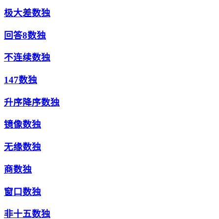
极大差数独
回答8数独
不连续数独
147数独
升序降序数独
镜像数独
无缘数独
商数独
窗口数独
非十五数独