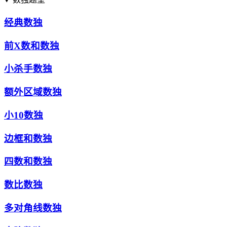
经典数独
前X数和数独
小杀手数独
额外区域数独
小10数独
边框和数独
四数和数独
数比数独
多对角线数独