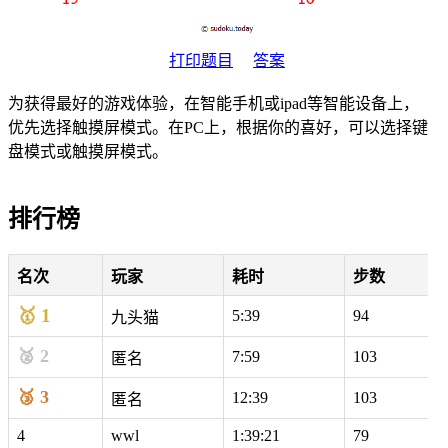
打印题目
答案
为获得最好的游戏体验，在智能手机或ipad等智能设备上，
优先选择触摸屏模式。在PC上，根据你的喜好，可以选择键
盘模式或触摸屏模式。
排行榜
名次
玩家
耗时
步数
🥇 1
5:39
94
九头猫
🥈 2
7:59
103
匿名
🥉 3
12:39
103
匿名
4
wwl
1:39:21
79