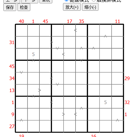
放大(+)
缩小(-)
保存
检查