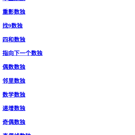
重影数独
找9数独
四和数独
指向下一个数独
偶数数独
邻里数独
数学数独
递增数独
奇偶数独