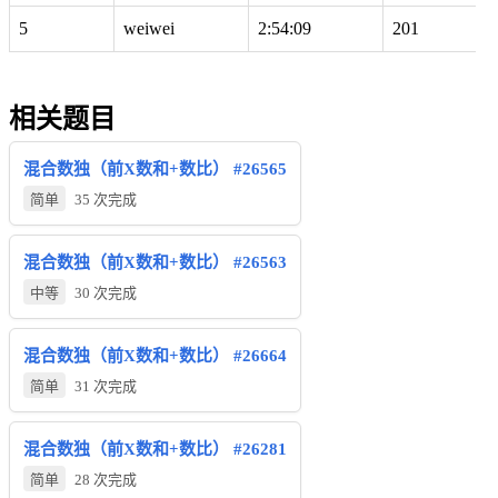
5
weiwei
2:54:09
201
相关题目
混合数独（前X数和+数比） #26565
简单
35 次完成
混合数独（前X数和+数比） #26563
中等
30 次完成
混合数独（前X数和+数比） #26664
简单
31 次完成
混合数独（前X数和+数比） #26281
简单
28 次完成