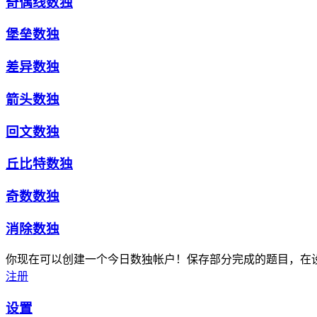
奇偶线数独
堡垒数独
差异数独
箭头数独
回文数独
丘比特数独
奇数数独
消除数独
你现在可以创建一个今日数独帐户！保存部分完成的题目，在
注册
设置