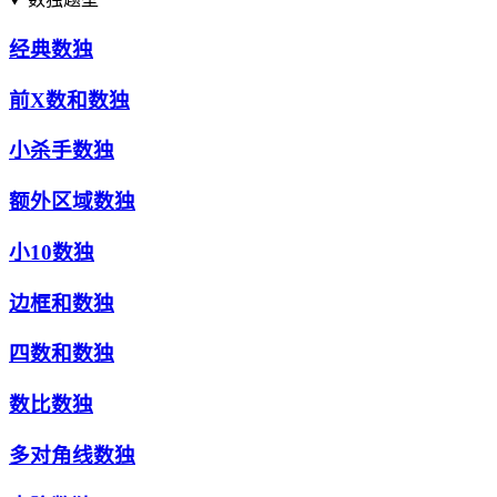
经典数独
前X数和数独
小杀手数独
额外区域数独
小10数独
边框和数独
四数和数独
数比数独
多对角线数独