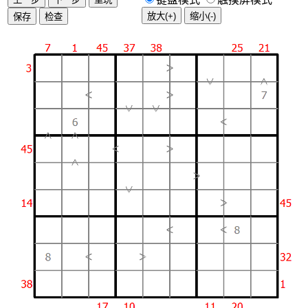
放大(+)
缩小(-)
保存
检查