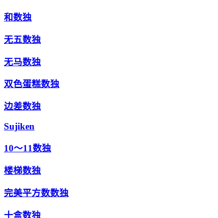
和数独
无五数独
无马数独
双色蛋糕数独
边差数独
Sujiken
10～11数独
楼梯数独
完美平方数数独
十盒数独