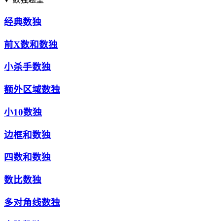
经典数独
前X数和数独
小杀手数独
额外区域数独
小10数独
边框和数独
四数和数独
数比数独
多对角线数独