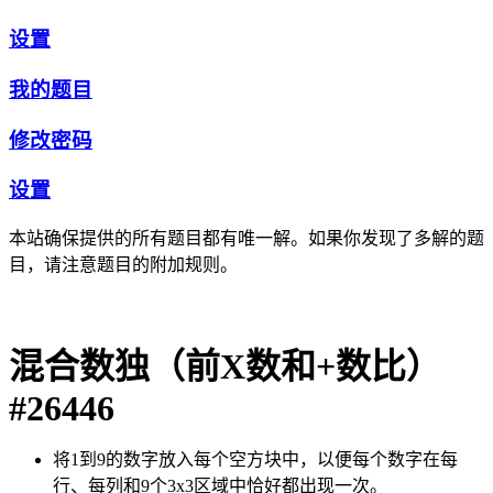
设置
我的题目
修改密码
设置
本站确保提供的所有题目都有唯一解。如果你发现了多解的题
目，请注意题目的附加规则。
混合数独（前X数和+数比）
#26446
将1到9的数字放入每个空方块中，以便每个数字在每
行、每列和9个3x3区域中恰好都出现一次。