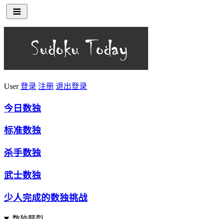
User
登录
注册
退出登录
今日数独
标准数独
杀手数独
武士数独
少人完成的数独挑战
数独题型