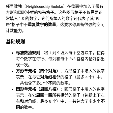
邻里数独（Neighbourship Sudoku）在盘面中加入了带有
方形和圆形外框的特殊格子。这些图形格子不仅需要正
常填入 1-9 的数字，它们所填入的数字还代表了其“邻
居”格子中
不重复数字的数量
，这要求你具备很强的空间
计数能力。
基础规则
标准数独规则
：将 1 到 9 填入每个空方块中，使得
每个数字在每行、每列和每个 3x3 宫格内恰好都出
现一次。
方形单元格（四个对角）
：方形格子中填入的数字
表示，在与它
对角线相邻
的格子（最多 4 个）中，
一共包含了多少个
不同
的数字。
圆形单元格（周围八格）
：圆形格子中填入的数字
表示，在它
周围一圈
所有相邻的格子（包括上下左
右和对角线，最多 8 个）中，一共包含了多少个
不
同
的数字。