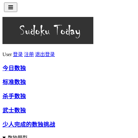
User
登录
注册
退出登录
今日数独
标准数独
杀手数独
武士数独
少人完成的数独挑战
数独题型