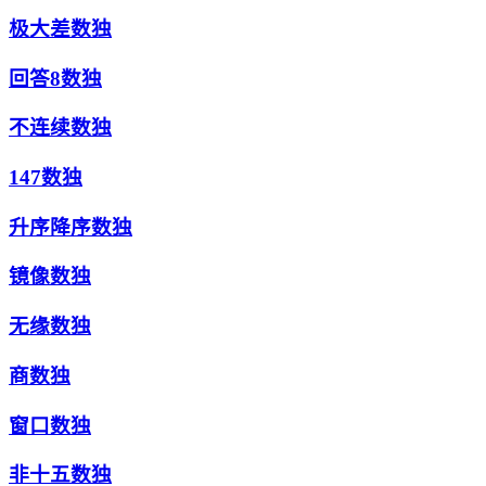
极大差数独
回答8数独
不连续数独
147数独
升序降序数独
镜像数独
无缘数独
商数独
窗口数独
非十五数独