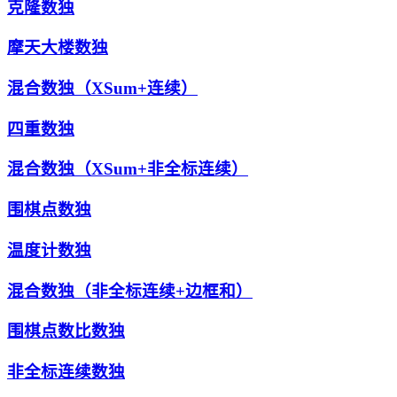
克隆数独
摩天大楼数独
混合数独（XSum+连续）
四重数独
混合数独（XSum+非全标连续）
围棋点数独
温度计数独
混合数独（非全标连续+边框和）
围棋点数比数独
非全标连续数独