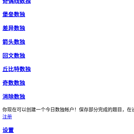
奇偶线数独
堡垒数独
差异数独
箭头数独
回文数独
丘比特数独
奇数数独
消除数独
你现在可以创建一个今日数独帐户！保存部分完成的题目，在
注册
设置