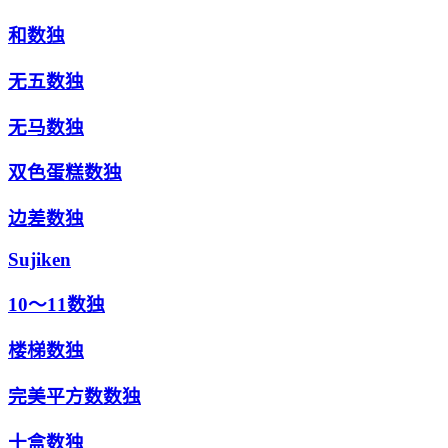
和数独
无五数独
无马数独
双色蛋糕数独
边差数独
Sujiken
10～11数独
楼梯数独
完美平方数数独
十盒数独