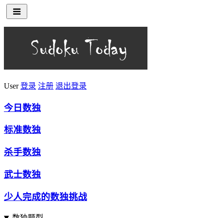
User
登录
注册
退出登录
今日数独
标准数独
杀手数独
武士数独
少人完成的数独挑战
数独题型