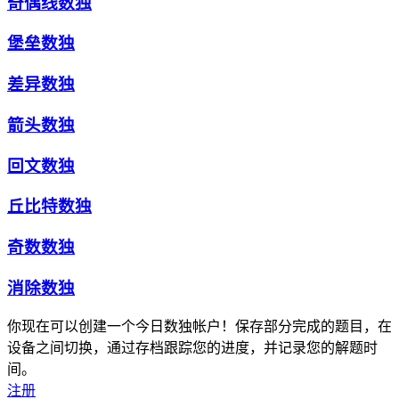
奇偶线数独
堡垒数独
差异数独
箭头数独
回文数独
丘比特数独
奇数数独
消除数独
你现在可以创建一个今日数独帐户！保存部分完成的题目，在
设备之间切换，通过存档跟踪您的进度，并记录您的解题时
间。
注册