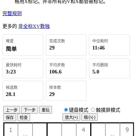
格用X标记。并非所有的V和X都会被标记。
完整规则
更多的
非全标XV数独
难度
完成次数
中位耗时
29
11:46
简单
最快耗时
平均步数
平均删除
3:23
106.6
5.0
候选数
样本数
28.1
29
键盘模式
触摸屏模式
上一步
下一步
重玩
放大(+)
缩小(-)
保存
检查