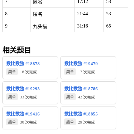
7
17:12
53
匿名
8
21:44
53
匿名
9
31:16
65
九头猫
相关题目
数比数独 #18878
数比数独 #19479
简单
18 次完成
简单
17 次完成
数比数独 #19293
数比数独 #18786
简单
33 次完成
简单
42 次完成
数比数独 #19416
数比数独 #18855
简单
30 次完成
简单
29 次完成