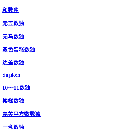
和数独
无五数独
无马数独
双色蛋糕数独
边差数独
Sujiken
10～11数独
楼梯数独
完美平方数数独
十盒数独