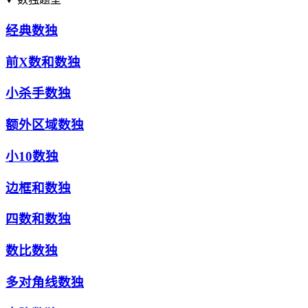
经典数独
前X数和数独
小杀手数独
额外区域数独
小10数独
边框和数独
四数和数独
数比数独
多对角线数独