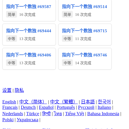
指向下一个数独 #69587
指向下一个数独 #69514
简单
16 次完成
简单
16 次完成
指向下一个数独 #69444
指向下一个数独 #69715
中等
13 次完成
中等
11 次完成
指向下一个数独 #69406
指向下一个数独 #69746
中等
13 次完成
中等
14 次完成
设置
|
隐私
English
|
中文（简体）
|
中文（繁體）
|
日本語
|
한국어
|
Français
|
Deutsch
|
Español
|
Português
|
Русский
|
Italiano
|
Nederlands
|
Türkçe
|
हिन्दी
|
ไทย
|
Tiếng Việt
|
Bahasa Indonesia
|
Polski
|
Українська
|