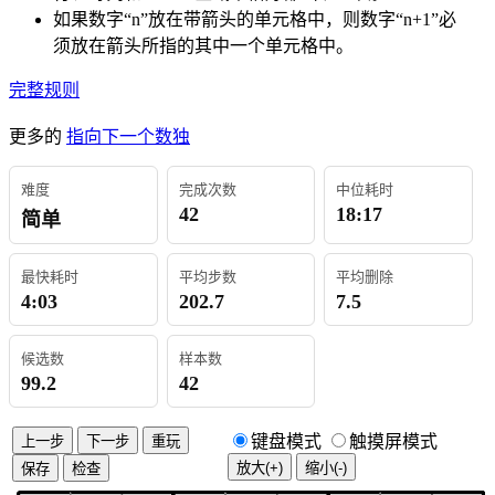
如果数字“n”放在带箭头的单元格中，则数字“n+1”必
须放在箭头所指的其中一个单元格中。
完整规则
更多的
指向下一个数独
难度
完成次数
中位耗时
42
18:17
简单
最快耗时
平均步数
平均删除
4:03
202.7
7.5
候选数
样本数
99.2
42
键盘模式
触摸屏模式
上一步
下一步
重玩
放大(+)
缩小(-)
保存
检查