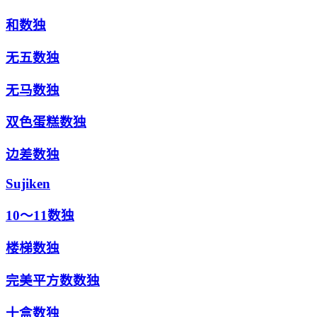
和数独
无五数独
无马数独
双色蛋糕数独
边差数独
Sujiken
10～11数独
楼梯数独
完美平方数数独
十盒数独