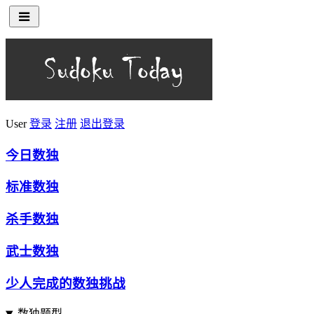
User
登录
注册
退出登录
今日数独
标准数独
杀手数独
武士数独
少人完成的数独挑战
数独题型