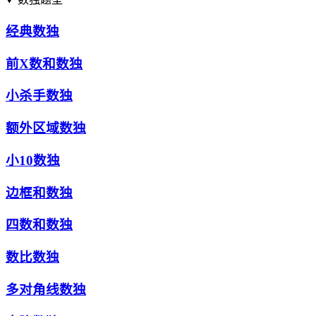
经典数独
前X数和数独
小杀手数独
额外区域数独
小10数独
边框和数独
四数和数独
数比数独
多对角线数独