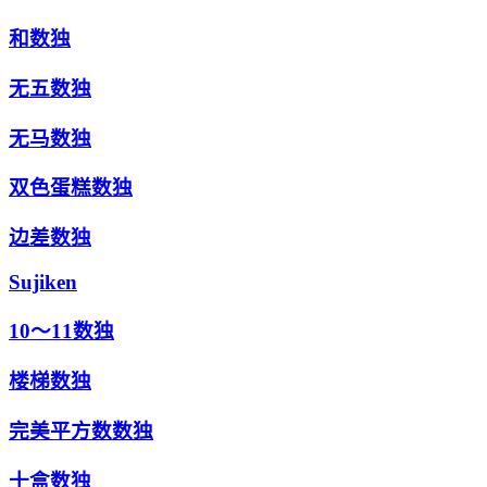
和数独
无五数独
无马数独
双色蛋糕数独
边差数独
Sujiken
10～11数独
楼梯数独
完美平方数数独
十盒数独