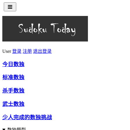
User
登录
注册
退出登录
今日数独
标准数独
杀手数独
武士数独
少人完成的数独挑战
数独题型