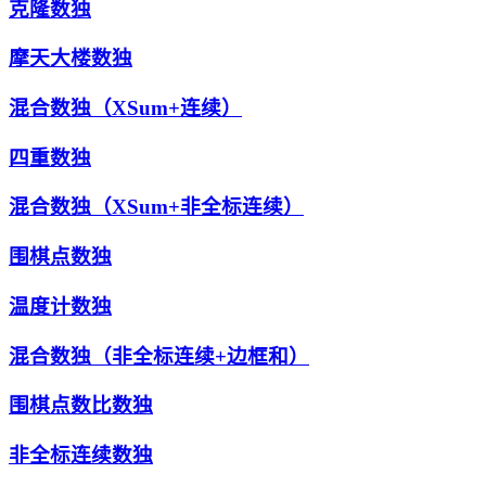
克隆数独
摩天大楼数独
混合数独（XSum+连续）
四重数独
混合数独（XSum+非全标连续）
围棋点数独
温度计数独
混合数独（非全标连续+边框和）
围棋点数比数独
非全标连续数独