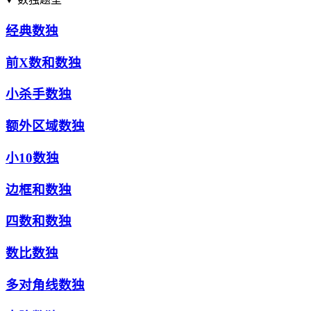
经典数独
前X数和数独
小杀手数独
额外区域数独
小10数独
边框和数独
四数和数独
数比数独
多对角线数独