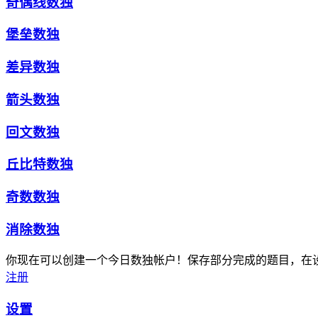
奇偶线数独
堡垒数独
差异数独
箭头数独
回文数独
丘比特数独
奇数数独
消除数独
你现在可以创建一个今日数独帐户！保存部分完成的题目，在
注册
设置