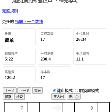
须放在箭头所指的其中一个单元格中。
完整规则
更多的
指向下一个数独
难度
完成次数
中位耗时
17
26:34
简单
最快耗时
平均步数
平均删除
5:22
230.4
11.1
候选数
样本数
120.2
17
键盘模式
触摸屏模式
上一步
下一步
重玩
放大(+)
缩小(-)
保存
检查